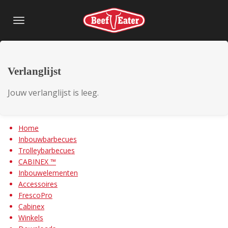
Ga
direct
naar
de
hoofdinhoud
Verlanglijst
Jouw verlanglijst is leeg.
Home
Inbouwbarbecues
Trolleybarbecues
CABINEX ™
Inbouwelementen
Accessoires
FrescoPro
Cabinex
Winkels