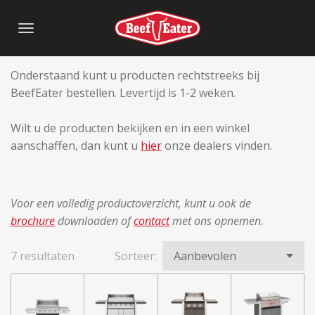
Ga
direct
naar
de
Onderstaand kunt u producten rechtstreeks bij
hoofdinhoud
BeefEater bestellen. Levertijd is 1-2 weken.
Wilt u de producten bekijken en in een winkel
aanschaffen, dan kunt u
hier
onze dealers vinden.
Voor een volledig productoverzicht, kunt u ook de
brochure
downloaden of
contact
met ons opnemen.
7 resultaten
Sorteer: