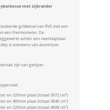
leybarbecue met zijbrander
eïsoleerde grildeksel van RVS met een
 en een thermometer. De
eggewerkt achter een neerklapbaar
olley is eveneens van aluminium.
rvlak zijn van gietijzer.
oppervlak:
er en 320mm plaat (totaal 3072 cm²)
er en 400mm plaat (totaal 3840 cm²)
er en 320mm plaat (totaal 4608 cm²)