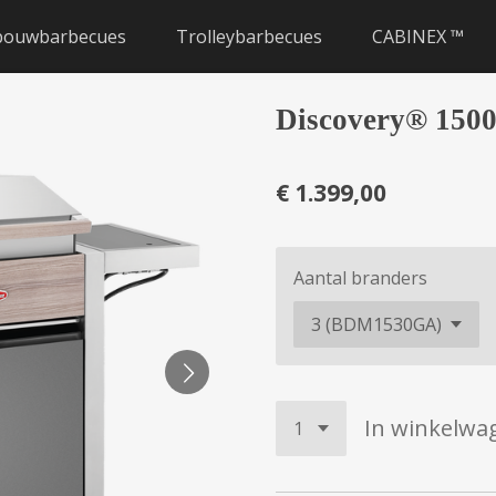
bouwbarbecues
Trolleybarbecues
CABINEX ™
Discovery® 150
€ 1.399,00
Aantal branders
In winkelwa