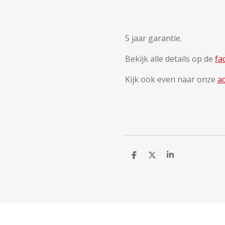
5 jaar garantie.
Bekijk alle details op de
fa
Kijk ook even naar onze
a
D
D
S
e
e
h
l
e
a
e
l
r
n
e