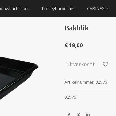
bouwbarbecues
Trolleybarbecues
CABINEX ™
Bakblik
€ 19,00
Uitverkocht
Artikelnummer:
92975
92975